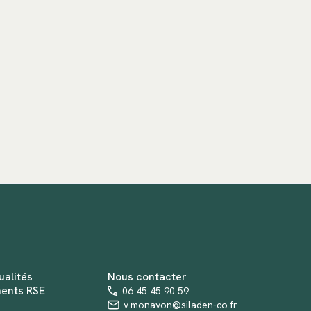
ualités
Nous contacter
ents RSE
06 45 45 90 59
v.monavon@siladen-co.fr